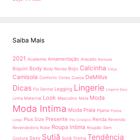
Saiba Mais
2021
Amamentação
Academia
Atacado
Bermuda
Calcinha
Body
Biquíni
Bojo
Body Renda
Calça
Camisola
DeMillus
Conforto
Cores
Cueca
Lingerie
Dicas
Legging
Fio Dental
Lingerie Sexy
Look
Moda
Linha Maternal
Masculino
Meia
Moda Intima
Moda Praia
Pijama
Pijama
Presente
Plus Size
Renda
Revenda
Longo
Pós Cirúrgico
Roupa Intima
Revendedora
Robe
Roupão
Sem
Sutiã
Tendência
Sexy
Costura
Sutiã Tirinha