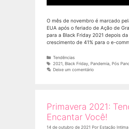
O mês de novembro é marcado pela 
EUA após o feriado de Ação de Gr
para a Black Friday 2021 depois 
crescimento de 41% para o e-comme
Categorias
Tendências
Tags
2021
,
Black Friday
,
Pandemia
,
Pós Pan
Deixe um comentário
Primavera 2021: Te
Encantar Você!
14 de outubro de 2021
Por
Estação Intima