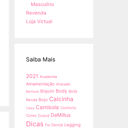
Masculino
Revenda
Loja Virtual
Saiba Mais
2021
Academia
Amamentação
Atacado
Body
Biquíni
Body
Bermuda
Calcinha
Bojo
Renda
Camisola
Conforto
Calça
DeMillus
Cores
Cueca
Dicas
Legging
Fio Dental