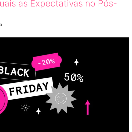
uais as Expectativas no Pós-
a