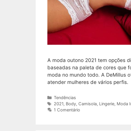
A moda outono 2021 tem opções dis
baseadas na paleta de cores que f
moda no mundo todo. A DeMillus of
atender mulheres de vários perfis.
Categorias
Tendências
Tags
2021
,
Body
,
Camisola
,
Lingerie
,
Moda I
1 Comentário