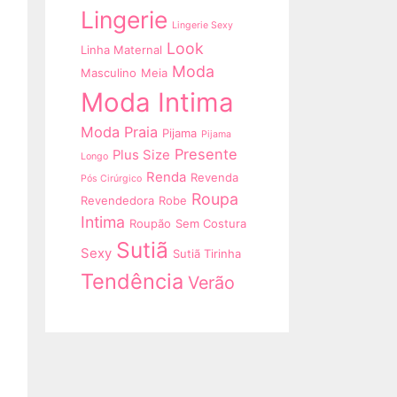
Lingerie
Lingerie Sexy
Look
Linha Maternal
Moda
Masculino
Meia
Moda Intima
Moda Praia
Pijama
Pijama
Presente
Plus Size
Longo
Renda
Revenda
Pós Cirúrgico
Roupa
Revendedora
Robe
Intima
Roupão
Sem Costura
Sutiã
Sexy
Sutiã Tirinha
Tendência
Verão