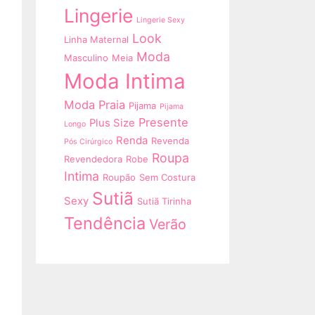
Lingerie
Lingerie Sexy
Look
Linha Maternal
Moda
Masculino
Meia
Moda Intima
Moda Praia
Pijama
Pijama
Presente
Plus Size
Longo
Renda
Revenda
Pós Cirúrgico
Roupa
Revendedora
Robe
Intima
Roupão
Sem Costura
Sutiã
Sexy
Sutiã Tirinha
Tendência
Verão