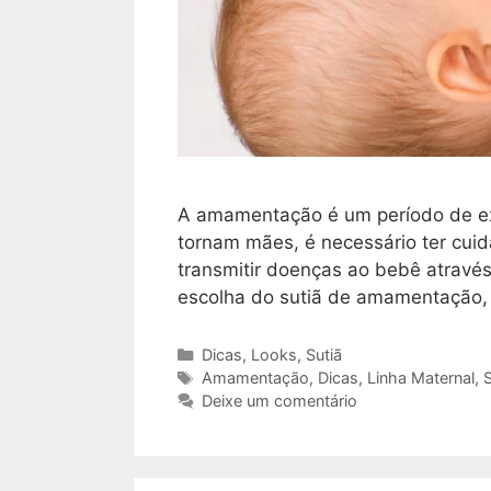
A amamentação é um período de ex
tornam mães, é necessário ter cui
transmitir doenças ao bebê através
escolha do sutiã de amamentação, 
Categorias
Dicas
,
Looks
,
Sutiã
Tags
Amamentação
,
Dicas
,
Linha Maternal
,
Deixe um comentário