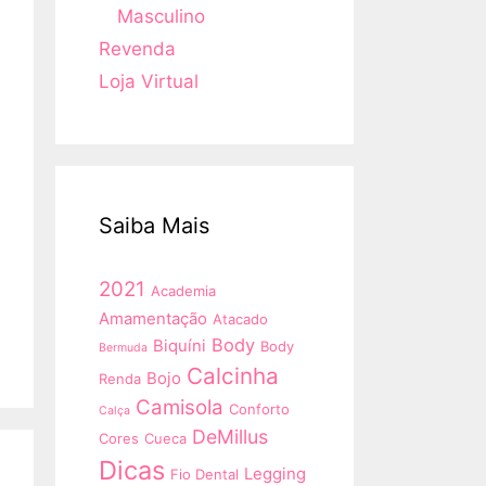
Masculino
Revenda
Loja Virtual
Saiba Mais
2021
Academia
Amamentação
Atacado
Body
Biquíni
Body
Bermuda
Calcinha
Bojo
Renda
Camisola
Conforto
Calça
DeMillus
Cores
Cueca
Dicas
Legging
Fio Dental