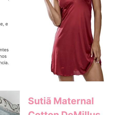
m
e, e
ntes
mos
ncia.
Sutiã Maternal
Cotton DeMillus