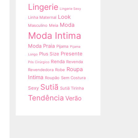
Lingerie
Lingerie Sexy
Look
Linha Maternal
Moda
Masculino
Meia
Moda Intima
Moda Praia
Pijama
Pijama
Presente
Plus Size
Longo
Renda
Revenda
Pós Cirúrgico
Roupa
Revendedora
Robe
Intima
Roupão
Sem Costura
Sutiã
Sexy
Sutiã Tirinha
Tendência
Verão