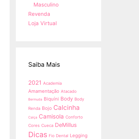
Masculino
Revenda
Loja Virtual
Saiba Mais
2021
Academia
Amamentação
Atacado
Body
Biquíni
Body
Bermuda
Calcinha
Bojo
Renda
Camisola
Conforto
Calça
DeMillus
Cores
Cueca
Dicas
Legging
Fio Dental