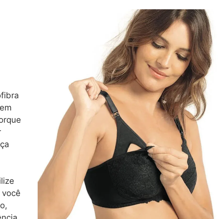
fibra
é em
orque
r
eça
lize
, você
o,
ência