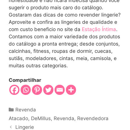
honestidade e não ficará indecisa quando você
sugerir o produto mais caro do catálogo.
Gostaram das dicas de como revender lingerie?
Aproveite e confira as lingeries de qualidade e
com custo beneficio no site da
Estação Íntima
.
Contamos com a maior variedade dos produtos
do catálogo a pronta entrega; desde conjuntos,
calcinhas, fitness, roupas de dormir, cuecas,
sutiãs, modeladores, cintas, meia, camisola, e
muitas outras categorias.
Compartilhar
Categorias
Revenda
Tags
Atacado
,
DeMillus
,
Revenda
,
Revendedora
Lingerie