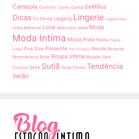
Camisola
DeMillus
Conforto
Cores
Cueca
Lingerie
Dicas
Legging
Fio Dental
Lingerie Sexy
Look
Moda
Linha Maternal
Masculino
Meia
Moda Intima
Moda Praia
Pijama
Pijama
Presente
Plus Size
Renda
Revenda
Longo
Pós Cirúrgico
Roupa Intima
Revendedora
Robe
Roupão
Sem
Sutiã
Tendência
Sexy
Costura
Sutiã Tirinha
Verão