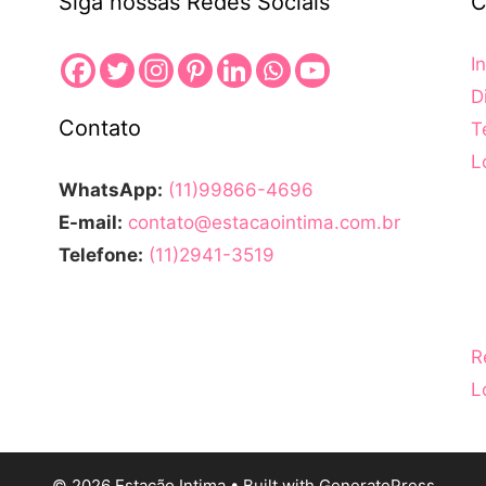
Siga nossas Redes Sociais
C
In
D
Contato
T
L
e
WhatsApp:
(11)99866-4696
E-mail:
contato@estacaointima.com.br
Telefone:
(11)2941-3519
R
L
© 2026 Estação Intima
• Built with
GeneratePress