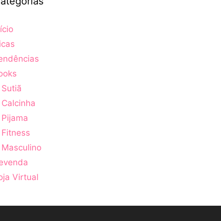
ategorias
ício
icas
endências
ooks
Sutiã
Calcinha
Pijama
Fitness
Masculino
evenda
oja Virtual