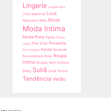
Lingerie
Lingerie Sexy
Look
Linha Maternal
Moda
Masculino
Meia
Moda Intima
Moda Praia
Pijama
Pijama
Presente
Plus Size
Longo
Renda
Revenda
Pós Cirúrgico
Roupa
Revendedora
Robe
Intima
Roupão
Sem Costura
Sutiã
Sexy
Sutiã Tirinha
Tendência
Verão