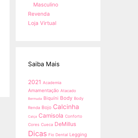
Masculino
Revenda
Loja Virtual
Saiba Mais
2021
Academia
Amamentação
Atacado
Body
Biquíni
Body
Bermuda
Calcinha
Bojo
Renda
Camisola
Conforto
Calça
DeMillus
Cores
Cueca
Dicas
Legging
Fio Dental