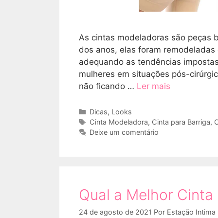
As cintas modeladoras são peças 
dos anos, elas foram remodeladas 
adequando as tendências impostas
mulheres em situações pós-cirúrgi
não ficando …
Ler mais
Categorias
Dicas
,
Looks
Tags
Cinta Modeladora
,
Cinta para Barriga
,
C
Deixe um comentário
Qual a Melhor Cinta 
24 de agosto de 2021
Por
Estação Intima