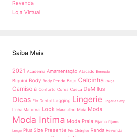
Revenda
Loja Virtual
Saiba Mais
2021
Amamentação
Academia
Atacado
Bermuda
Calcinha
Body
Biquíni
Bojo
Body Renda
Calça
Camisola
DeMillus
Conforto
Cores
Cueca
Lingerie
Dicas
Legging
Fio Dental
Lingerie Sexy
Look
Moda
Linha Maternal
Masculino
Meia
Moda Intima
Moda Praia
Pijama
Pijama
Presente
Plus Size
Renda
Revenda
Longo
Pós Cirúrgico